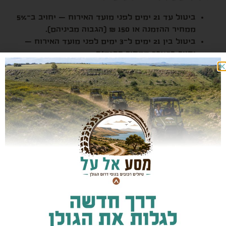
ביטול עד 21 ימים לפני מועד האירוח – יחויב ב־5%
ממחיר ההזמנה או 150 ₪ (הגבוה מביניהם).
ביטול בין 21 ימים ל־3 ימים לפני מועד האירוח –
יחויב ב־50% ממחיר ההזמנה.
ביטול שנעשה החל מ־3 ימים לפני מועד האירוח –
יחויב במלוא סכום ההזמנה.
5. אחריות
5.1 חאן אל על מתחייב להעמיד לרשות האורחים את
השירותים כפי שהוזמנו ובכפוף לזמינות.
5.2 התמונות באתר נועדו להמחשה בלבד. ייתכנו הבדלים
בין התמונות למציאות.
5.3 חאן אל על אינו אחראי לכל נזק עקיף, תוצאתי או אובדן
רווח שייגרם עקב שימוש באתר או שהייה במקום.