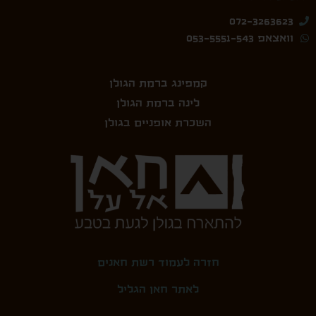
072-3263623
וואצאפ 053-5551-543
קמפינג ברמת הגולן
לינה ברמת הגולן
השכרת אופניים בגולן
חזרה‭ ‬לעמוד‭ ‬רשת‭ ‬חאנים‭
לאתר חאן הגליל